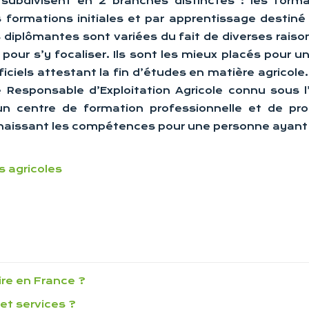
subdivisent en 2 branches distinctes : les format
 formations initiales et par apprentissage destiné
 diplômantes sont variées du fait de diverses raison
pour s’y focaliser. Ils sont les mieux placés pour un
iciels attestant la fin d’études en matière agricole.
Responsable d’Exploitation Agricole connu sous l
n centre de formation professionnelle et de prom
nnaissant les compétences pour une personne ayant e
 agricoles
ire en France ?
et services ?