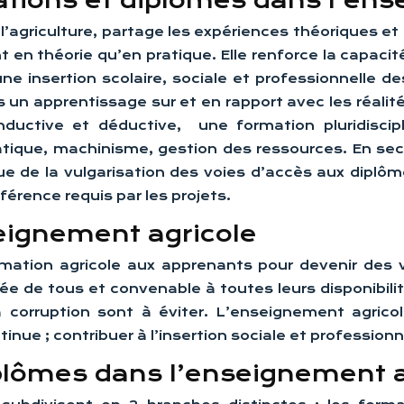
ations et diplômes dans l’en
l’agriculture, partage les expériences théoriques e
t en théorie qu’en pratique. Elle renforce la capacit
une insertion scolaire, sociale et professionnelle 
rs un apprentissage sur et en rapport avec les réali
ductive et déductive, une formation pluridiscip
atique, machinisme, gestion des ressources. En seco
ique de la vulgarisation des voies d’accès aux dip
érence requis par les projets.
seignement agricole
rmation agricole aux apprenants pour devenir des v
ée de tous et convenable à toutes leurs disponibilité
t la corruption sont à éviter. L’enseignement agr
nue ; contribuer à l’insertion sociale et professionn
plômes dans l’enseignement a